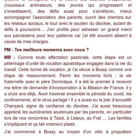
(nouveaux animateurs, des jeunes qui progressent et
s’investissent), des défis aussi pour s’améliorer, mieux
accompagner l’association des parents, ouvrir des chemins sur
les réseaux sociaux, le tout avec le soutien du diocèse, autant de
défis à poursuivre… J’en profite pour adresser un grand merci
aux paroissiens pour leur patience car j’ai été souvent absent à
cause de mes charges.
P
M
: Tes meilleurs moments avec nous ?
MB :
Comme toute affectation pastorale, cette étape est un
pèlerinage d’unité de vocation apostolique engagée dans la vie du
travail. Cette forme de vocation, je l’ai vécue à Bussy comme une
étape de ressourcement. Parmi les moments forts : la vie
fraternelle avec le père Dominique. Il a été le premier à recevoir
ma lettre de demande d’incorporation à la Mission de France, il y
a onze ans déjà. Avoir traversé ensemble la période du covid, les
confinements, et le virus partagé ! Il y a aussi eu la joie d’accueillir
Chançard, signe de confiance du diocèse. J’ai aussi beaucoup
apprécié les aumôneries soutenues par les parents, en particulier
lors de nos rencontres à Taizé, à Lisieux, au Frat … Les familles
s’impliquent et ça fait vraiment plaisir.
J’ai commencé à Bussy au moyen d’un vélo à propulsion