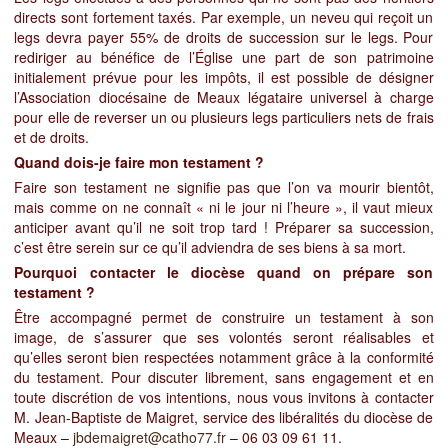
directs sont fortement taxés. Par exemple, un neveu qui reçoit un
legs devra payer 55% de droits de succession sur le legs. Pour
rediriger au bénéfice de l’Église une part de son patrimoine
initialement prévue pour les impôts, il est possible de désigner
l’Association diocésaine de Meaux légataire universel à charge
pour elle de reverser un ou plusieurs legs particuliers nets de frais
et de droits.
Quand dois-je faire mon testament ?
Faire son testament ne signifie pas que l’on va mourir bientôt,
mais comme on ne connaît « ni le jour ni l’heure », il vaut mieux
anticiper avant qu’il ne soit trop tard ! Préparer sa succession,
c’est être serein sur ce qu’il adviendra de ses biens à sa mort.
Pourquoi contacter le diocèse quand on prépare son
testament ?
Être accompagné permet de construire un testament à son
image, de s’assurer que ses volontés seront réalisables et
qu’elles seront bien respectées notamment grâce à la conformité
du testament. Pour discuter librement, sans engagement et en
toute discrétion de vos intentions, nous vous invitons à contacter
M. Jean-Baptiste de Maigret, service des libéralités du diocèse de
Meaux –
jbdemaigret@catho77.fr
– 06 03 09 61 11.