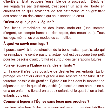
d’héritiers, l’État récupère l’ensemble de la succession. Désigner
ses légataires par testament, c’est poser un acte de liberté en
choisissant ce qu’il adviendra de son patrimoine et en gratifiant
des proches ou des causes qui nous tiennent à cœur.
Qu’est-ce que je peux léguer ?
Des biens immobiliers et des biens mobiliers (une somme
d’argent, un compte bancaire, des objets, des meubles…). Tous
les legs, même les plus modestes sont utiles.
À quoi va servir mon legs ?
Il pourra servir à la construction de la belle maison paroissiale qui
va remplacer le centre pastoral actuel, qui est beaucoup trop petit
pour les besoins d’aujourd’hui et surtout des générations futures.
Puis-je léguer à l’Église si j’ai des enfants ?
En France il n’est pas possible de déshériter ses enfants. La loi
protège les héritiers directs grâce à une réserve héréditaire. Il est
toutefois possible de gratifier l’Église d’un legs dont le montant ne
dépassera pas la quotité disponible (la moitié de son patrimoine si
on a un enfant, le tiers si on a deux enfants et le quart si on a trois
enfants ou plus).
Comment léguer à l’Église sans léser mes proches ?
Les legs effectués à des personnes qui ne sont pas des héritiers