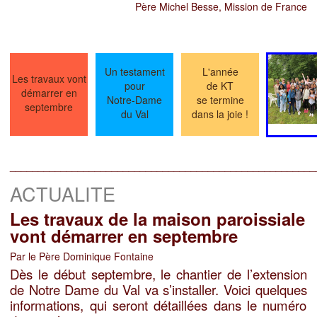
Père Michel Besse, Mission de France
Un testament
L'année
Les travaux vont
pour
de KT
démarrer en
Notre-Dame
se
termine
septembre
du Val
dans la joie !
______________________________________________________
ACTUALITE
Les travaux de la maison paroissiale
vont démarrer en septembre
Par le Père Dominique Fontaine
Dès le début septembre, le chantier de l’extension
de Notre Dame du Val va s’installer. Voici quelques
informations, qui seront détaillées dans le numéro