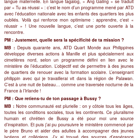
langue maternelle. En langue tagalog, « Ang Galing » se traduit
par « Tu as réussi » :
c’est le nom d’un programme mené par ATD
avec l’éducation nationale avec les enfants des quartiers les plus
oubliés. Voilà qui renforce mon optimisme : apprendre, c'est «
réussir » ! Une nouvelle langue, c’est une porte ouverte à la
rencontre.
PM : Justement, quelle sera la spécificité de ta mission ?
MB :
Depuis quarante ans, ATD Quart Monde aux Philippines
développe diverses actions à Manille et plus spécialement aux
cimetières nord, selon un programme défini en lien avec le
ministère de l’éducation. L’objectif est de permettre à des jeunes
de quartiers de renouer avec la formation scolaire. L’enseignant
philippin avec qui je travaillerai vit dans la région de Palawan.
C’est à une nuit de bateau… comme une traversée nocturne de la
France à l’Irlande !
PM : Que retiens-tu de ton passage à Bussy ?
MB :
Notre communauté est plurielle :
on y côtoie tous les âges,
toutes les conditions sociales, tous les continents. Ce pluralisme
humain et chrétien de Bussy a été pour moi une source
d’inspiration. Et puis j’ai pu poursuivre le ministère commencé par
le père Bruno et aider des adultes à accompagner des jeunes
lycéens et collégiens. J’y ai trouvé des sources d’espérance