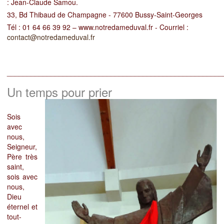
: Jean-Claude Samou.
33, Bd Thibaud de Champagne - 77600 Bussy-Saint-Georges
Tél : 01 64 66 39 92 – www.notredameduval.fr - Courriel :
contact@notredameduval.fr
______________________________________________________
Un temps pour prier
S
ois
avec
nous,
Seigneur,
Père très
saint,
sois avec
nous,
Dieu
éternel et
tout-