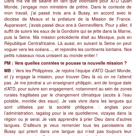
Dans ma vie de salarié en tant que volontaire pour ATD Quart
Monde, j’engage mon ministère de prêtre. Dans le contexte de
mon travail, j’ai passé trois ans à Bussy, en accord avec le
diocèse de Meaux et la prélature de la Mission de France.
Auparavant, j’avais passé deux ans à Gennevilliers. Pour y aller, il
suffit de suivre les eaux de la Gondoire qui se jette dans la Marne,
puis la Seine. Ma mission précédente était au Mexique, puis en
République Centrafricaine. Là aussi, en suivant la Seine on peut
voguer vers les océans..., et rejoindre les continents lointains. Nos
petits ruisseaux nous unissent au monde entier !
PM : Vers quelles contrées te pousse ta nouvelle mission ?
MB :
Vers les Philippines. Je rejoins l’équipe d’ATD Quart Monde,
et j’y engage la mission, pour trouver Dieu là où on ne l’attend
pas. Je me joindrai a un enseignant philippin, ami de longue date
d’ATD, pour suivre son engagement, notamment au sein de zones
rurales fragilisées par le changement climatique (accès à l’eau
potable, montée des eaux). Je vais vivre dans les langues qui
sont utilisées par la société philippine : anglais pour
l’administration, tagalog pour la vie quotidienne, vizayas dans la
région ou je serai. Je vais apprendre à prier
Dieu dans d’autres
langues. D’ailleurs je veux remercier tous les paroissiens de
Bussy qui prient dans une langue qui n’est pas toujours leur