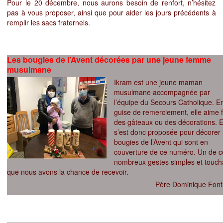
Pour le 20 décembre, nous aurons besoin de renfort, n’hésitez
pas à vous proposer, ainsi que pour aider les jours précédents à
remplir les sacs fraternels.
Les bougies de l’Avent décorées par une jeune femme
musulmane
Ikram est une jeune maman
musulmane accompagnée par
l’équipe du Secours Catholique. E
guise de remerciement, elle aime f
des gâteaux ou des décorations. E
s’est donc proposée pour décorer 
bougies de l’Avent qui sont en
couverture de ce numéro. Un de c
nombreux gestes simples et touch
que nous avons la chance de recevoir.
Père Dominique Font