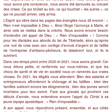
nous avons pris conscience, nous avons été éprouvés au creuset
des crises. Ce qui brûlait au loin, ce qui touchait « les autres », ce
qui ne pouvait arriver, cela arriva.
L’Esprit qui vibre dans les pages des évangiles nous dit encore : «
Rien n’est impossible à Dieu ». Ainsi l’Ange l’annonça à Marie, et
ainsi cela se réalisa dans la crèche. Nous avons encore besoin
d’entendre cet appel de Dieu : « Rien d’impossible » ! Comme
pour les disciples aux abords du lac de Tibériade, alors qu’après
une nuit de crise avec son cortège d’ennuis d’argent et de faillite
de l’entreprise d’artisans-pêcheurs, ils laissèrent tout, et ils le
suivirent.
Dans ces temps-pivot entre 2020 et 2021, nous avons grandi. Car
nous étions petits, et renfermés sur nous-mêmes, et que les
chocs de santé et de vie en société nous on ramenés aux vraies
choses. En 2021, les dégâts nous attendent. Bien des salariés et
entrepreneurs affronteront le chômage et les faillites ; bien des
familles subiront encore les éloignements ;
bien des jeunes seront
incertains pour leur avenir. Face aux gravats qui jonchent ces
débuts d’année, nous entendons encore l’appel du Christ à sa
jeune équipe apostolique : « Rien d’impossible ».
A son appel, nous répondrons présent, ensemble, et aux côtés