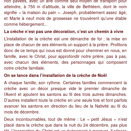
non pavées, avec un âne comme seul moyen de transport pour
atteindre, à 750 m d’altitude, la ville de Bethléem, dont le nom
signifie « la maison du pain ». Joseph, probablement assez âgé,
et Marie à neuf mois de grossesse ne trouvèrent qu’une étable
comme hébergement...
La crèche n’est pas une décoration, c’est un chemin à vivre
L’installation de la crèche est une démarche de foi ; la mise en
place de chacun de ses éléments un support à la prière. Profitons
donc de ce temps qui nous est donné pour cheminer en nous, en
famille, avec le Christ, pour approfondir notre prière, pas à pas,
avec chacun des éléments, des personnages qui composent
notre crèche familiale.
On se lance dans l’installation de la crèche de Noël
A chaque famille, son rythme. Certaines familles commencent la
crèche avec un décor presque vide le premier dimanche de
l’Avent et ajoutent les santons au fil des trois autres dimanches.
D’autres installent toute la crèche en une seule fois et font parfois
avancer les santons en direction du lieu de la Nativité au fil du
mois de décembre.
Deux incontournables, tout de même : Le « petit Jésus » n’est
placé dans la crèche que dans la nuit du 24 décembre, pas plus
tôt. L’incarnation du Christ est un événement à marquer. Il sépare