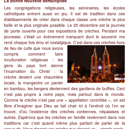
La Bonne Nouvelle démultipliée
Les congrégations religieuses, les séminaires, les écoles
catholiques entrent aussi en jeu. Il est de tradition dans ces
établissements de créer dans chaque classe une crèche la plus
belle et la plus originale possible. Le 25 décembre est la journée
de porte ouverte pour ces expositions de crèches. Pendant ma
jeunesse, c’était un événement marquant dont le souvenir me
rend chaque fois ému et nostalgique. C’est dans ces crèches hors
de lieu de
culte que nous avons
compris comment faire
inculturation religieuse : les
gens du pays font sienne
l
’incarnation du Christ : la
crèche devient une chaumière
locale, la mangeoire un panier
en bambou, les bergers deviennent des gardiens de buffles. Ceci
n’est pas propre à notre pay
s, mais partout
dans le monde.
Comme la crèche n’est pas une « appellation contrôlée »,
on est
libre d’imaginer que Dieu se fait chair ici à l’endroit où l’on se
trouve, d’où l’existence des crèches coréennes, népalaises et
autres. Espérons que les crèches en famille reviennent dans nos
traditions car c’est quand même plus parlant de parler de la
venue de Jésus devant une crèche que devant un …simple sapin.