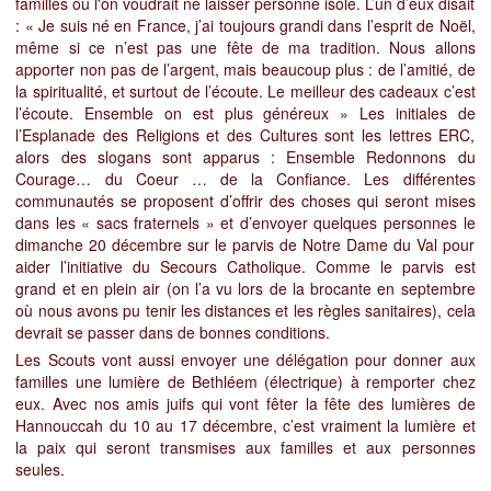
familles où l'on voudrait ne laisser personne isolé. L’un d’eux disait
: « Je suis né en France, j’ai toujours grandi dans l’esprit de Noël,
même si ce n’est pas une fête de ma tradition. Nous allons
apporter non pas de l’argent, mais beaucoup plus : de l’amitié, de
la spiritualité, et surtout de l’écoute. Le meil
leur des cadeaux c’est
l’écoute. Ensemble on est plus généreux » Les initiales de
l’Esplanade des Religions et des Cultures sont les lettres ERC,
alors des slogans sont apparus :
Ensemble Redonnons du
Courage… du Coeur … de la Confiance. Les différentes
communautés se proposent d’offrir des choses qui seront mises
dans les « sacs fraternels » et d’envoyer quelques personnes le
dimanche 20 décembre sur le parvis de Notre Dame du Val pour
aider l’initiative du Secours Catholique. Comme le parvis est
grand et en plein air (on l’a vu lors de la brocante en septembre
où nous avons pu tenir les distances et les règles sanitaires), cela
devrait se passer dans de bonnes conditions.
Les Scouts vont aussi envoyer une délégation pour donner aux
familles une lumière de Bethléem (électrique) à remporter chez
eux. Avec nos amis juifs qui vont fêter la fête des lumières de
Hannouccah du 10 au 17 décembre, c’est vraiment la lumière et
la paix qui seront transmises aux familles et aux personnes
seules.