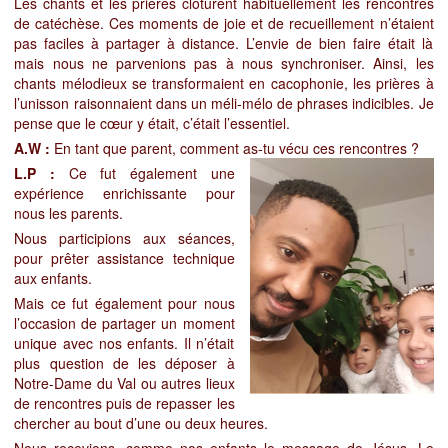
Les chants et les prières clôturent habituellement les rencontres
de catéchèse. Ces moments de joie et de recueillement n’étaient
pas faciles à partager à distance. L’envie de bien faire était là
mais nous ne parvenions pas à nous synchroniser. Ainsi, les
chants mélodieux se transformaient en cacophonie, les prières à
l’unisson raisonnaient dans un méli-mélo de phrases indicibles. Je
pense que le cœur y était, c’était l’essentiel.
A.W :
En tant que parent, comment as-tu vécu ces rencontres ?
L.P :
Ce fut également une
expérience enrichissante pour
nous les parents.
Nous participions aux séances,
pour prêter assistance technique
aux enfants.
Mais ce fut également pour nous
l’occasion de partager un moment
unique avec nos enfants. Il n’était
plus question de les déposer à
Notre-Dame du Val ou autres lieux
de rencontres puis de repasser les
chercher au bout d’une ou deux heures.