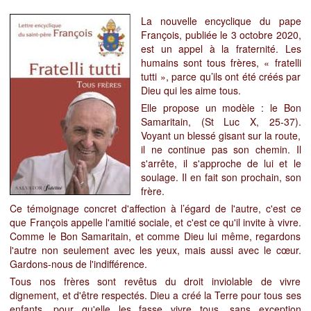
La nouvelle encyclique du pape
François, publiée le 3 octobre 2020,
est un appel à la fraternité. Les
humains sont tous frères, « fratelli
tutti », parce qu’ils ont été créés par
Dieu qui les aime tous.
Elle propose un modèle : le Bon
Samaritain, (St Luc X, 25-37).
Voyant un blessé gisant sur la route,
il ne continue pas son chemin. Il
s'arrête, il s'approche de lui et le
soulage. Il en fait son prochain, son
frère.
Ce témoignage concret d'affection à l’égard de l'autre, c'est ce
que François appelle l'amitié sociale, et c'est ce qu'il invite à vivre.
Comme le Bon Samaritain, et comme Dieu lui même, regardons
l'autre non seulement avec les yeux, mais aussi avec le cœur.
Gardons-nous de l'indifférence.
Tous nos frères sont revêtus du droit inviolable de vivre
dignement, et d'être respectés. Dieu a créé la Terre pour tous ses
enfants, pour qu'elle les fasse vivre tous, sans exception