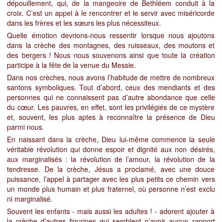
dépouillement, qui, de la mangeoire de Bethléem conduit à la
croix. C’est un appel à le rencontrer et le servir avec miséricorde
dans les frères et les sœurs les plus nécessiteux.
Quelle émotion devrions-nous ressentir lorsque nous ajoutons
dans la crèche des montagnes, des ruisseaux, des moutons et
des bergers !
Nous nous souvenons ainsi que toute la création
participe à la fête de la venue du Messie.
Dans nos crèches, nous avons l’habitude de mettre de nombreux
santons symboliques. Tout d’abord, ceux des mendiants et des
personnes qui ne connaissent pas d’autre abondance que celle
du cœur. Les pauvres, en effet, sont les privilégiés de ce mystère
et, souvent, les plus aptes à reconnaître la présence de Dieu
parmi nous.
En naissant dans la crèche, Dieu
lui-
même commence la seule
véritable révolution qui donne espoir et dignité aux non désirés,
aux marginalisés : la révolution de l’amour, la révolut
ion de la
tendresse. De la crèche, Jésus a proclamé, avec une douce
puissance, l’appel à partager avec les plus petits ce chemin vers
un monde plus humain et plus fraternel, où personne n’est exclu
ni marginalisé.
Souvent les enfants - mais aussi les adultes ! - adorent ajouter à
la crèche d’autres figurines qui semblent n’avoir aucun rapport