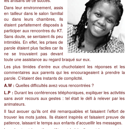
les artisans de ce succès.
Dans leur environnement, assis
en tailleur dans le salon familial
ou dans leurs chambres, ils
étaient parfaitement disposés à
participer aux rencontres du KT.
Sans doute, se sentaient-ils peu
intimidés. En effet, les prises de
parole étaient plus faciles car ils
ne se trouvaient pas devant
toute une assistance au regard braqué sur eux.
Les plus timides d’entre eux chuchotaient les réponses et les
commentaires aux parents qui les encourageaient à prendre la
parole. C’étaient des instants de complicité.
A.W :
Quelles difficultés avez-vous rencontrées ?
L.P :
Durant les conférences téléphoniques, expliquer les activités
sans avoir recours aux gestes : tel était le défi à relever par les
animateurs.
Il faut avouer qu’ils ont été remarquables et faisaient l’effort de
trouver les mots justes. Ils étaient inspirés et faisaient preuve de
patience, laissant le temps aux enfants d’accueillir les messages.