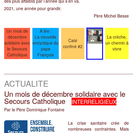
des plus affaiblis par l’année qui s’en va.
2021,
une année pour grandir.
Père Michel Besse
Un mois de
A lire :
décembre
La nouvelle
La crèche,
Caté
solidaire avec
encyclique du
un chemin à
confiné #2
le Secours
pape
vivre
Catholique
François
______________________________________________________
ACTUALITE
Un mois de décembre solidaire avec le
Secours Catholique
INTERRELIGIEUX
Par le Père Dominique Fontaine
La crise sanitaire crée de
nombreuses contraintes. Mais