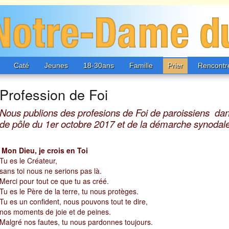
Caté
Jeunes
18-30ans
Famille
Prier
Rencontr
ussy-St-Martin
Profession de Foi
Chanteloup
Collégi
Nous publions des profesions de Foi de paroissiens dans
de pôle du 1er octobre 2017 et de la démarche synodale
Mon Dieu, je crois en Toi
Tu es le Créateur,
sans toi nous ne serions pas là.
Merci pour tout ce que tu as créé.
Tu es le Père de la terre, tu nous protèges.
Tu es un confident, nous pouvons tout te dire,
nos moments de joie et de peines.
Malgré nos fautes, tu nous pardonnes toujours.