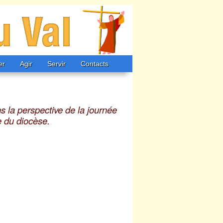
er
Agir
Servir
Contacts
en
Conches
Ferrières
 la perspective de la journée
 du diocèse.