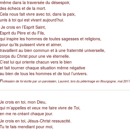
même dans la traversée du désespoir,
des échecs et de la mort.
Cela nous fait vivre avec toi, dans la paix,
unis à toi qui est vivant aujourd’hui.
Je crois en l’Esprit Saint,
Esprit du Père et du Fils,
qui inspire les hommes de toutes sagesses et religions,
pour qu’ils puissent vivre et aimer,
travaillent au bien commun et à une fraternité universelle,
corps du Christ pour une vie éternelle.
C’est lui qui oriente chacun vers le bien
et fait tourner chaque situation même négative
au bien de tous les hommes et de tout l’univers.
P
rofession de foi écrite par un paroissien, Laurent, lors du pèlerinage en Bourgogne, mai 2017
J
e crois en toi, mon Dieu,
qui m’appelles et veux me faire vivre de Toi,
en me re-créant chaque jour.
Je crois en toi, Jésus-Christ ressuscité.
Tu te fais mendiant pour moi,