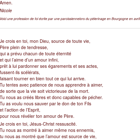
Amen.
Nicole
Voici une profession de foi écrite par une paroissiennelors du pèlerinage en Bourgogne en avri
J
e crois en toi, mon Dieu, source de toute vie,
Père plein de tendresse,
qui a prévu chacun de toute éternité
et qui l’aime d’un amour infini,
prêt à lui pardonner ses égarements et ses actes,
fussent-ils scélérats,
faisant tourner en bien tout ce qui lui arrive.
Tu tentes avec patience de nous apprendre à aimer,
de sorte que la vie soit victorieuse de la mort.
Tu nous as créés libres et donc capables de pécher.
Tu as voulu nous sauver par le don de ton Fils
et l’action de l’Esprit,
pour nous révéler ton amour de Père.
Je crois en toi, Jésus-Christ ressuscité.
Tu nous as montré à aimer même nos ennemis,
tu nous as montré que l’amour est source de vie,