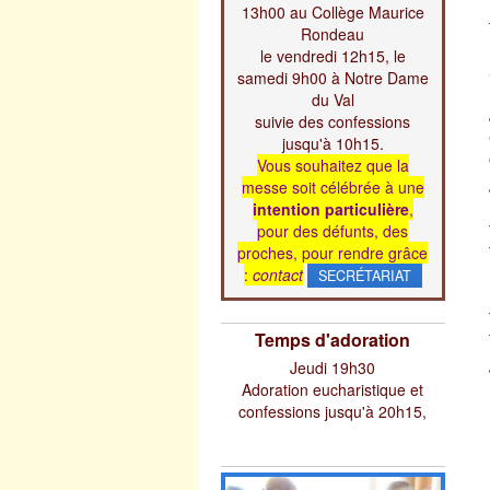
13h00 au Collège Maurice
Rondeau
le vendredi 12h15, le
samedi 9h00 à Notre Dame
du Val
suivie des confessions
jusqu'à 10h15.
Vous souhaitez que la
messe soit célébrée à une
intention particulière
,
pour des défunts, des
proches, pour rendre grâce
:
contact
SECRÉTARIAT
Temps d'adoration
Jeudi 19h30
Adoration eucharistique et
confessions jusqu'à 20h15,