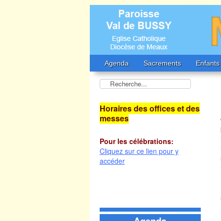
Agenda
Sacrements
Enfants
Horaires des offices et des
messes
Pour les célébrations:
Cliquez sur ce lien pour y
accéder
Agenda