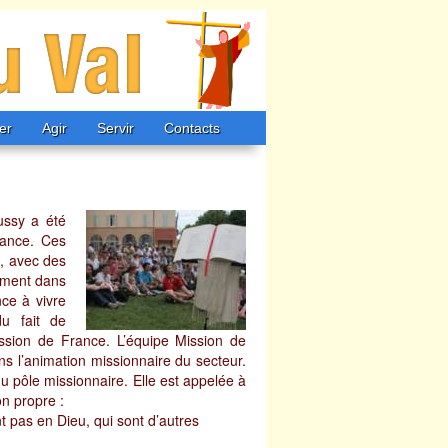
er
Agir
Servir
Contacts
ussy a été
rance. Ces
, avec des
uement dans
nce à vivre
du fait de
ission de France. L’équipe Mission de
ans l’animation missionnaire du secteur.
du pôle missionnaire. Elle est appelée à
on propre :
nt pas en Dieu, qui sont d’autres