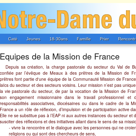
Caté
Jeunes
18-30ans
Famille
Prier
Rencontr
Equipes de la Mission de France
Depuis sa création, la charge pastorale du secteur du Val de B
confiée par l’évêque de Meaux à des prêtres de la Mission de F
prêtres font partie d‘une équipe de la Communauté Mission de France
laïcs du secteur et des secteurs voisins. Leur mission n’est pas uniq
la vie pastorale du secteur, de par la vocation de la Mission de Fra
son engagement missionnaire dans le travail professionnel et 
responsabilités associatives, diocésaines ou dans le cadre de la M
France a un rôle de réflexion, d’impulsion et de participation active d
Elle ne se substitue pas à l’EAP ni aux autres instances du secteur et 
susciter des réflexions et des initiatives allant dans le sens de sa missi
- vivre la rencontre et le dialogue avec les personnes qui ne croie
religions ou qui sont des chercheurs de sens,