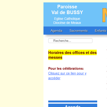
Agenda
Sacrements
Enfants
Horaires des offices et des
messes
Pour les célébrations:
Cliquez sur ce lien pour y
accéder
Agenda