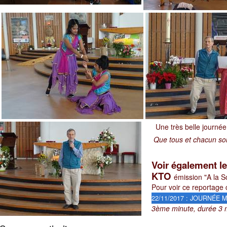
Une très belle journée 
Que tous et chacun so
Voir également le
KTO
émission "A la S
Pour voir ce reportage c
22/11/2017 : JOURNÉE
3ème minute, durée 3 