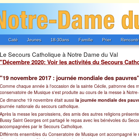
Caté
Jeunes
18-30ans
Famille
Prier
Rencontr
Le Secours Catholique à Notre Dame du Val
"Décembre 2020: Voir les activités du Secours Cath
"19 novembre 2017 : journée mondiale des pauvres
Comme chaque année à l'occasion de la sainte Cécile, patronne des m
conservatoire de Musique s'est produite au cours de la messe à Notre
Ce dimanche 19 novembre était aussi
la journée mondiale des pauv
journée nationale du secours catholique.
Après la messe les paroissiens, des amis des autres religions présente
Bussy Saint Georges ont partagé le repas avec les bénévoles du Seco
accompagnées par le Secours Catholique.
Différents ensembles du Conseratoire de Musique ont accompagné le r