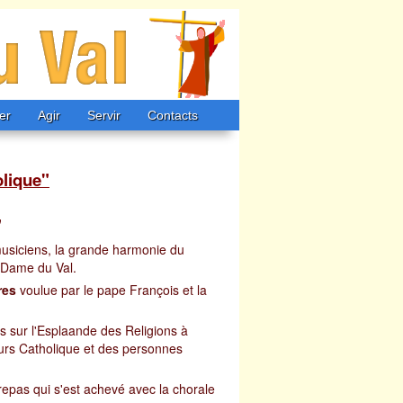
er
Agir
Servir
Contacts
olique"
"
usiciens, la grande harmonie du
-Dame du Val.
res
voulue par le pape François et la
s sur l'Esplaande des Religions à
urs Catholique et des personnes
epas qui s'est achevé avec la chorale