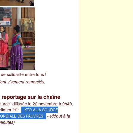
de solidarité entre tous !
ient vivement remerciés.
 reportage sur la chaîne
ource" diffusée le 22 novembre à 9h40.
liquer ici :
KTO A LA SOURCE
- (
début à la
 MONDIALE DES PAUVRES
minutes)